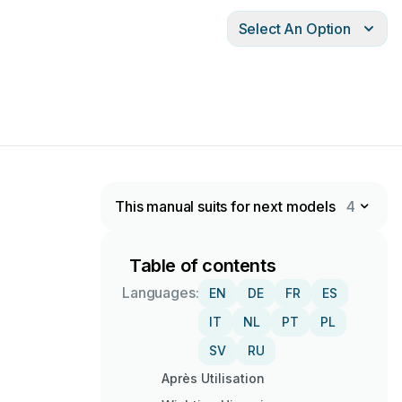
Select An Option
This manual suits for next models
4
Table of contents
Languages:
EN
DE
FR
ES
IT
NL
PT
PL
SV
RU
Après Utilisation