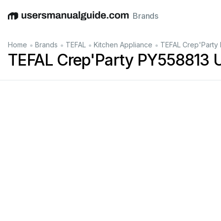
Brands
English
Deutsch
Español
Italiano
Français
•
•
•
•
Home
Brands
TEFAL
Kitchen Appliance
TEFAL Crep'Party
TEFAL Crep'Party PY558813 