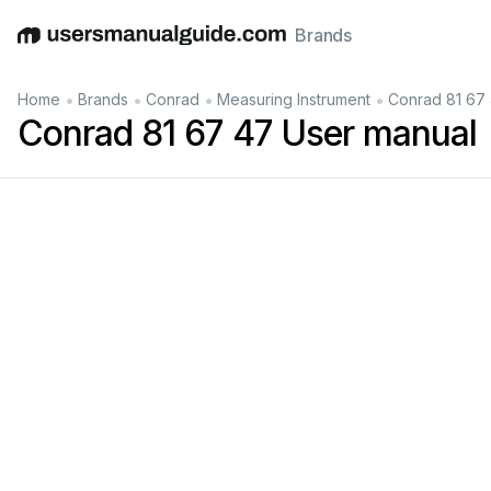
Brands
English
Deutsch
Español
Italiano
Français
•
•
•
•
Home
Brands
Conrad
Measuring Instrument
Conrad 81 67
Conrad 81 67 47 User manual
www.