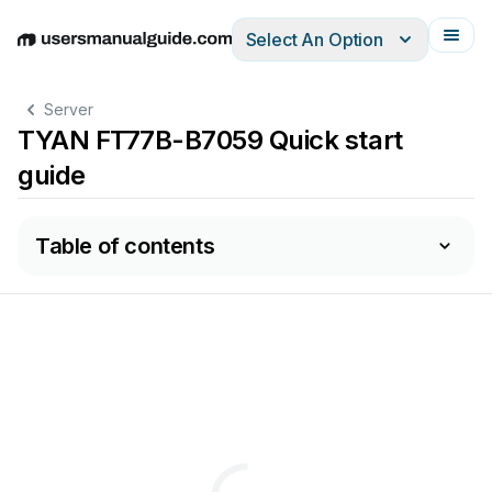
Select An Option
English
Deutsch
Español
Italiano
Français
Server
TYAN FT77B-B7059 Quick start
guide
Table of contents