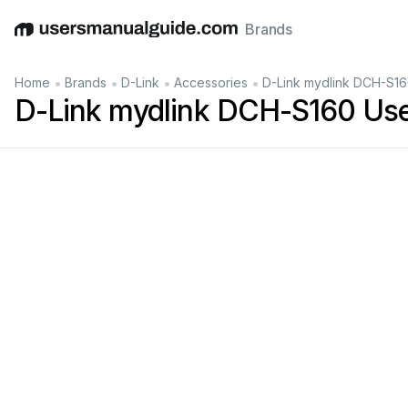
Brands
English
Deutsch
Español
Italiano
Français
•
•
•
•
Home
Brands
D-Link
Accessories
D-Link mydlink DCH-S16
D-Link mydlink DCH-S160 Us