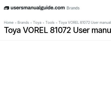
Brands
English
Deutsch
Español
Italiano
Français
•
•
•
•
Home
Brands
Toya
Tools
Toya VOREL 81072 User manual
Toya VOREL 81072 User manu