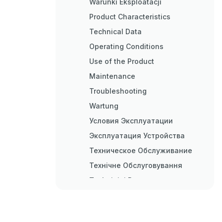
Warunki Eksploatacji
Product Characteristics
Technical Data
Operating Conditions
Use of the Product
Maintenance
Troubleshooting
Wartung
Условия Эксплуатации
Эксплуатация Устройства
Техническое Обслуживание
Технічне Обслуговування
Techniniai Duomenys
Tehniskie Parametri
PoužíVání Výrobku