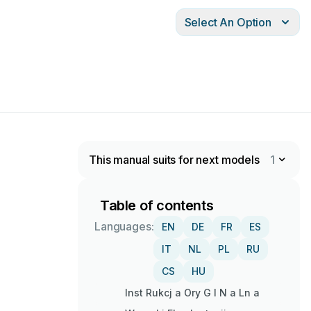
Select An Option
This manual suits for next models
1
Table of contents
Languages:
EN
DE
FR
ES
IT
NL
PL
RU
CS
HU
Inst Rukcj a Ory G I N a Ln a