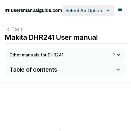
Select An Option
English
Deutsch
Español
Italiano
Français
Tools
Makita DHR241 User manual
Other manuals for DHR241
3
Table of contents