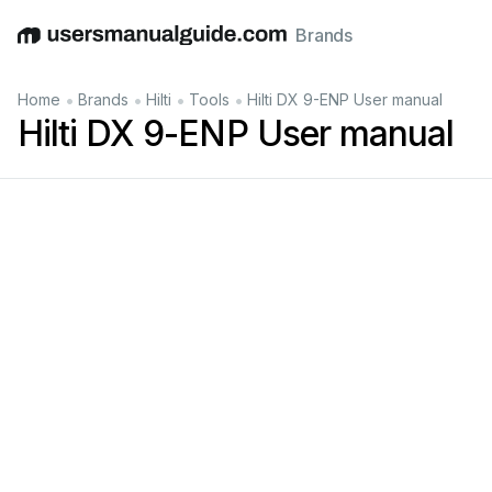
Brands
English
Deutsch
Español
Italiano
Français
•
•
•
•
Home
Brands
Hilti
Tools
Hilti DX 9-ENP User manual
Hilti DX 9-ENP User manual