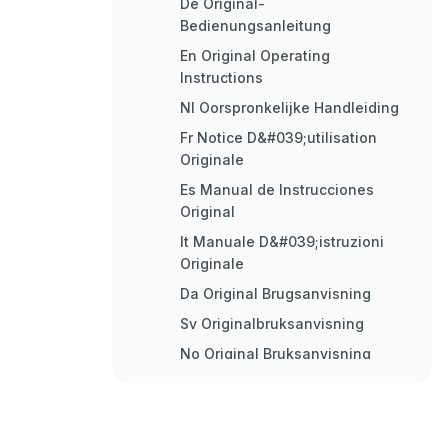
De Original-
Bedienungsanleitung
En Original Operating
Instructions
Nl Oorspronkelijke Handleiding
Fr Notice D&#039;utilisation
Originale
Es Manual de Instrucciones
Original
It Manuale D&#039;istruzioni
Originale
Da Original Brugsanvisning
Sv Originalbruksanvisning
No Original Bruksanvisning
Fi Alkuperäiset Ohjeet
Et Originaalkasutusjuhend
Lv Oriģinālā Lietošanas