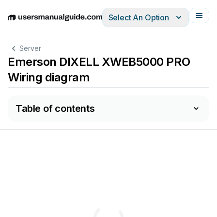
Select An Option
English
Deutsch
Español
Italiano
Français
Server
Emerson DIXELL XWEB5000 PRO
Wiring diagram
Table of contents