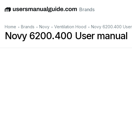
Brands
English
Deutsch
Español
Italiano
Français
•
•
•
•
Home
Brands
Novy
Ventilation Hood
Novy 6200.400 User
Novy 6200.400 User manual