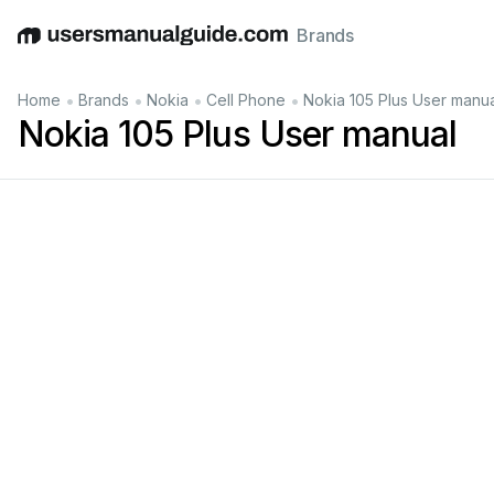
Brands
English
Deutsch
Español
Italiano
Français
•
•
•
•
Home
Brands
Nokia
Cell Phone
Nokia 105 Plus User manu
Nokia 105 Plus User manual