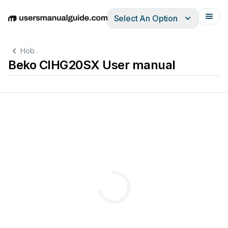
Select An Option
English
Deutsch
Español
Italiano
Français
Hob
Beko CIHG20SX User manual