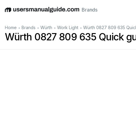
Brands
English
Deutsch
Español
Italiano
Français
•
•
•
•
Home
Brands
Würth
Work Light
Würth 0827 809 635 Quic
Würth 0827 809 635 Quick gu