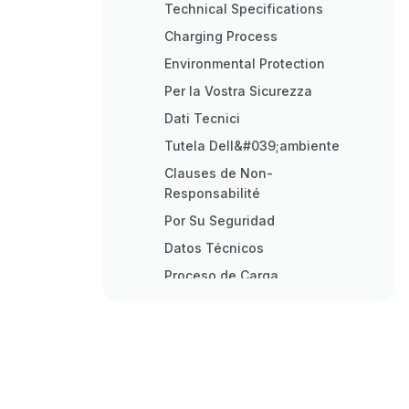
Technical Specifications
Charging Process
Environmental Protection
Per la Vostra Sicurezza
Dati Tecnici
Tutela Dell&#039;ambiente
Clauses de Non-
Responsabilité
Por Su Seguridad
Datos Técnicos
Proceso de Carga
Indicaciones sobre el Medio
Ambiente
Voor Uw Veiligheid
Technische Gegevens
Milieu-Informatie