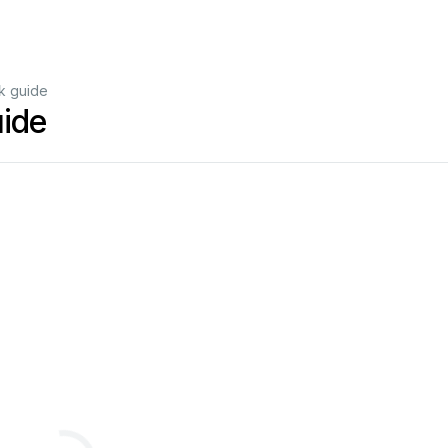
k guide
ide