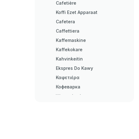
Cafetière
Koffi Ezet Apparaat
Cafetera
Caffettiera
Kaffemaskine
Kaffekokare
Kahvinkeitin
Ekspres Do Kawy
Καφετιέρα
Кофеварка
Wasserkocher
Electric Kettle
Bouilloire Électrique
Elektrische Waterkoker
Hervidor de Agua Eléctrico