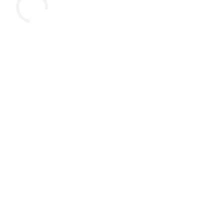



