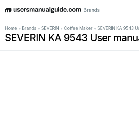
Brands
English
Deutsch
Español
Italiano
Français
•
•
•
•
Home
Brands
SEVERIN
Coffee Maker
SEVERIN KA 9543 U
SEVERIN KA 9543 User manu
Gebrauchsan
Instructions
f