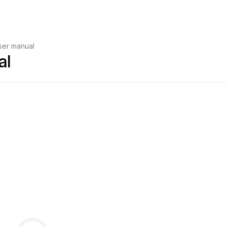
ser manual
al
weisung
or
use