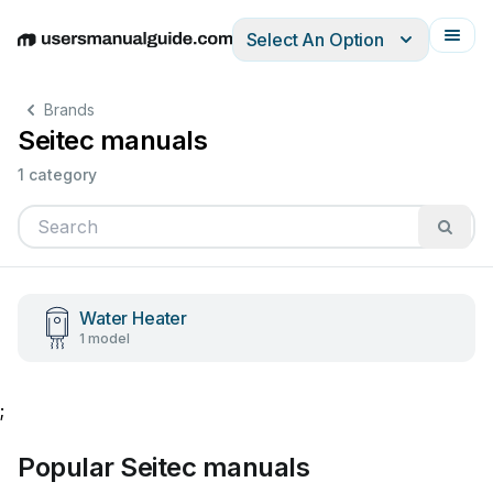
Select An Option
English
Deutsch
Español
Italiano
Français
Brands
Seitec manuals
1 category
Water Heater
1 model
;
Popular Seitec manuals