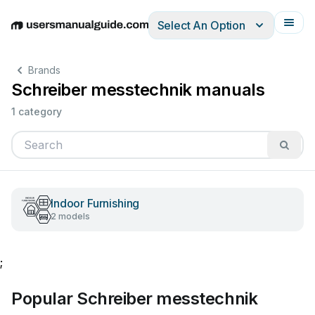
Select An Option
English
Deutsch
Español
Italiano
Français
Brands
Schreiber messtechnik manuals
1 category
Indoor Furnishing
2 models
;
Popular Schreiber messtechnik