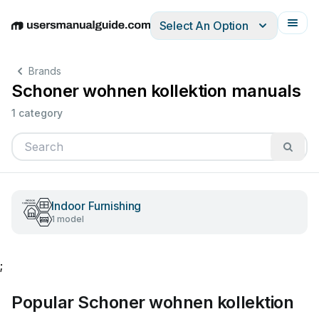
Select An Option
English
Deutsch
Español
Italiano
Français
Brands
Schoner wohnen kollektion manuals
1 category
Indoor Furnishing
1 model
;
Popular Schoner wohnen kollektion