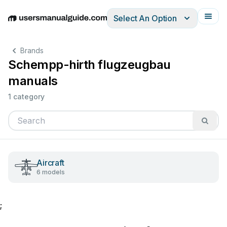
Select An Option
English
Deutsch
Español
Italiano
Français
Brands
Schempp-hirth flugzeugbau
manuals
1 category
Aircraft
6 models
;