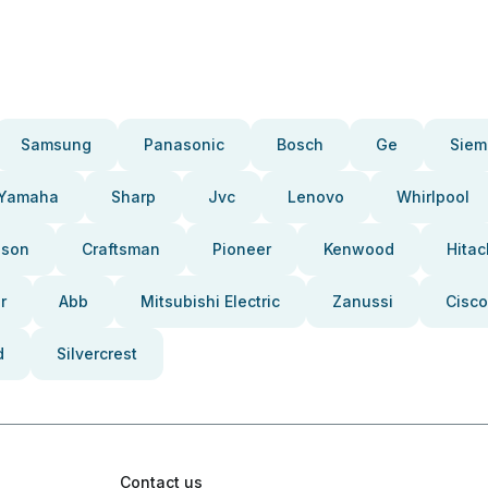
Samsung
Panasonic
Bosch
Ge
Siem
Yamaha
Sharp
Jvc
Lenovo
Whirlpool
pson
Craftsman
Pioneer
Kenwood
Hitac
r
Abb
Mitsubishi Electric
Zanussi
Cisco
d
Silvercrest
Contact us