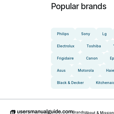
Popular brands
Philips
Sony
Lg
Electrolux
Toshiba
Frigidaire
Canon
E
Asus
Motorola
Haie
Black & Decker
Kitchenai
Brands
About & Mission