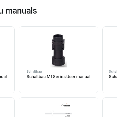
au manuals
Schaltbau
Scha
nual
Schaltbau M1 Series User manual
Sch