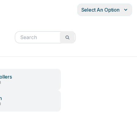
Select An Option
ollers
l
h
l