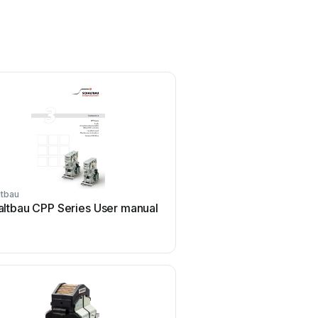
ltbau
Schaltbau
altbau CPP Series User manual
Schaltbau CP Series U