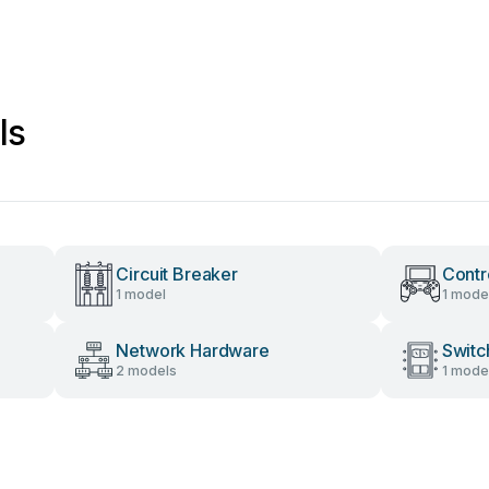
ls
Circuit Breaker
Contr
1 model
1 mode
Network Hardware
Switc
2 models
1 mode