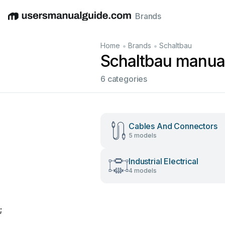
Brands
English
Deutsch
Español
Italiano
Français
•
•
Home
Brands
Schaltbau
Schaltbau manua
6 categories
Cables And Connectors
5 models
Industrial Electrical
4 models
;