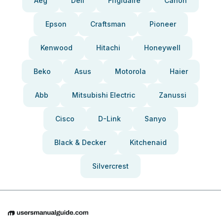
Aeg
Dell
Frigidaire
Canon
Epson
Craftsman
Pioneer
Kenwood
Hitachi
Honeywell
Beko
Asus
Motorola
Haier
Abb
Mitsubishi Electric
Zanussi
Cisco
D-Link
Sanyo
Black & Decker
Kitchenaid
Silvercrest