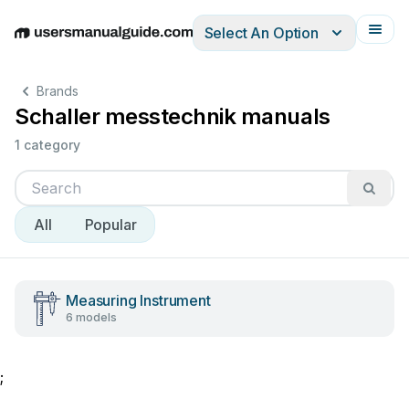
Select An Option
English
Deutsch
Español
Italiano
Français
Brands
Schaller messtechnik manuals
1 category
All
Popular
Measuring Instrument
6 models
;