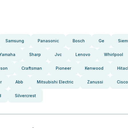
Samsung
Panasonic
Bosch
Ge
Siem
Yamaha
Sharp
Jvc
Lenovo
Whirlpool
pson
Craftsman
Pioneer
Kenwood
Hitac
r
Abb
Mitsubishi Electric
Zanussi
Cisco
d
Silvercrest