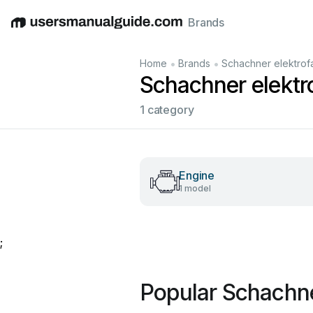
Brands
English
Deutsch
Español
Italiano
Français
•
•
Home
Brands
Schachner elektro
Schachner elekt
1 category
Engine
1 model
;
Popular Schachne