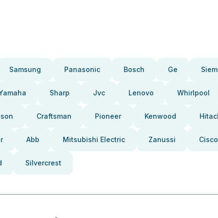
Samsung
Panasonic
Bosch
Ge
Siem
Yamaha
Sharp
Jvc
Lenovo
Whirlpool
pson
Craftsman
Pioneer
Kenwood
Hitac
r
Abb
Mitsubishi Electric
Zanussi
Cisco
d
Silvercrest