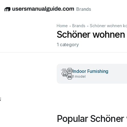
Brands
English
Deutsch
Español
Italiano
Français
•
•
Home
Brands
Schöner wohnen kol
Schöner wohnen 
1 category
Indoor Furnishing
1 model
;
Popular Schöner 