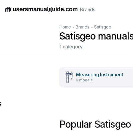
Brands
English
Deutsch
Español
Italiano
Français
•
•
Home
Brands
Satisgeo
Satisgeo manual
1 category
Measuring Instrument
3 models
;
Popular Satisgeo