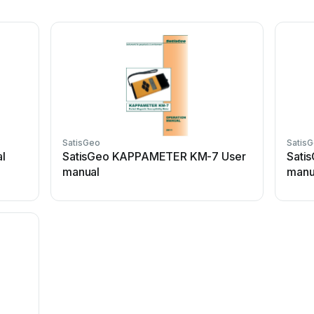
SatisGeo
Satis
l
SatisGeo KAPPAMETER KM-7 User
Sati
manual
manu