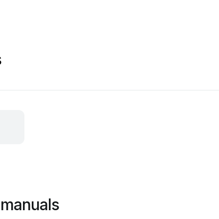
s
 manuals