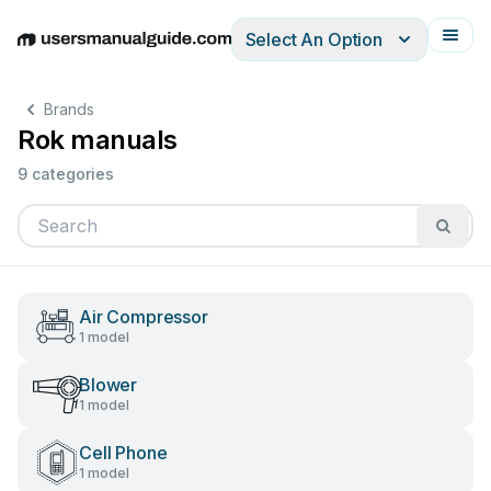
Select An Option
English
Deutsch
Español
Italiano
Français
Brands
Rok manuals
9 categories
Air Compressor
1 model
Blower
1 model
Cell Phone
1 model