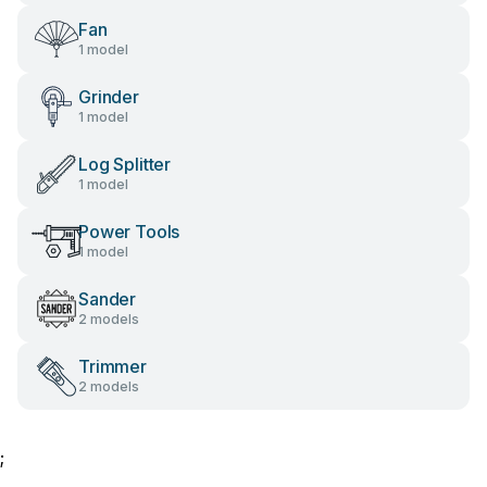
Fan
1 model
Grinder
1 model
Log Splitter
1 model
Power Tools
1 model
Sander
2 models
Trimmer
2 models
;