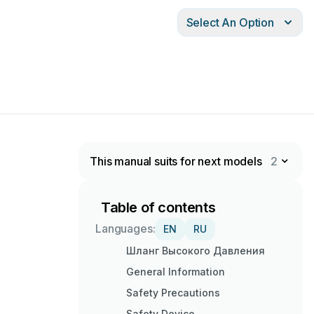
Select An Option
This manual suits for next models
2
Table of contents
Languages:
EN
RU
Шланг Высокого Давления
General Information
Safety Precautions
Safety Device