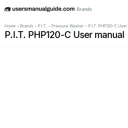
Brands
English
Deutsch
Español
Italiano
Français
•
•
•
•
Home
Brands
P.I.T.
Pressure Washer
P.I.T. PHP120-C User
P.I.T. PHP120-C User manual