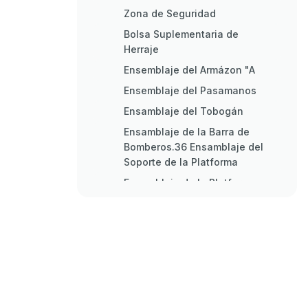
Zona de Seguridad
Bolsa Suplementaria de
Herraje
Ensemblaje del Armázon "A
Ensemblaje del Pasamanos
Ensamblaje del Tobogán
Ensamblaje de la Barra de
Bomberos.36 Ensamblaje del
Soporte de la Platforma
Ensamblaje de la Platforma
Ensamblaje de la Pared de
Escalar y Pizarra
Ensamblaje del Tejado
Ensamblaje del Tobogán y
Accessorios
Ensamblaje del Columpio