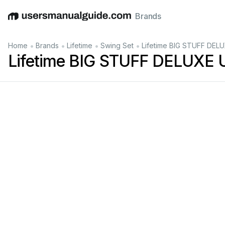
Brands
English
Deutsch
Español
Italiano
Français
•
•
•
•
Home
Brands
Lifetime
Swing Set
Lifetime BIG STUFF DEL
Lifetime BIG STUFF DELUXE 