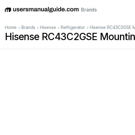
Brands
English
Deutsch
Español
Italiano
Français
•
•
•
•
Home
Brands
Hisense
Refrigerator
Hisense RC43C2GSE Mo
Hisense RC43C2GSE Mounting