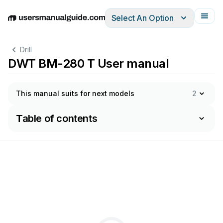
Select An Option
English
Deutsch
Español
Italiano
Français
Drill
DWT BM-280 T User manual
This manual suits for next models
2
Table of contents
-
т
ер
н
ет
м
а
г
а
з
ин
Ф
т
о
т
о
в
ов