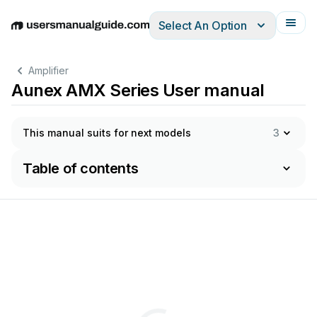
Select An Option
English
Deutsch
Español
Italiano
Français
Amplifier
Aunex AMX Series User manual
This manual suits for next models
3
Table of contents