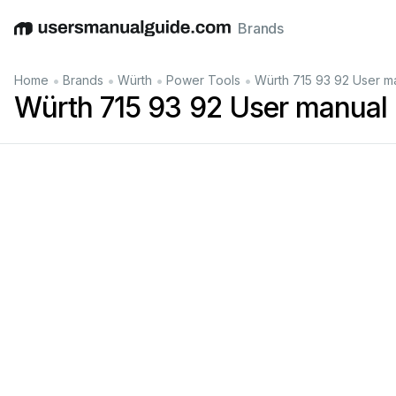
Brands
English
Deutsch
Español
Italiano
Français
•
•
•
•
Home
Brands
Würth
Power Tools
Würth 715 93 92 User m
Würth 715 93 92 User manual