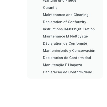
Wartung und Pflege
Garantie
Maintenance and Cleaning
Declaration of Conformity
Instructions D&#039;utilisation
Maintenance Et Nettoyage
Déclaration de Conformité
Mantenimiento y Conservación
Declaracion de Conformidad
Manutenção E Limpeza
Declaração de Conformidade
Garanzia
Cura E Manutenzione
Dichiarazione DI Conformità
Voor Uw Veiligheid