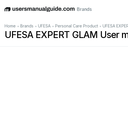
Brands
English
Deutsch
Español
Italiano
Français
•
•
•
•
Home
Brands
UFESA
Personal Care Product
UFESA EXPER
UFESA EXPERT GLAM User m