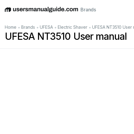
Brands
English
Deutsch
Español
Italiano
Français
•
•
•
•
Home
Brands
UFESA
Electric Shaver
UFESA NT3510 User 
UFESA NT3510 User manual