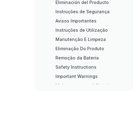
Eliminación del Producto
Instruções de Segurança
Avisos Importantes
Instruções de Utilização
Manutenção E Limpeza
Eliminação Do Produto
Remoção da Bateria
Safety Instructions
Important Warnings
Maintenance and Cleaning
Product Disposal
Removing Battery
Consignes de Sécurité
Avertissements Importants
Consignes D&#039;utilisation