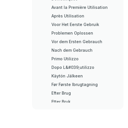
Avant la Première Utilisation
Après Utilisation
Voor Het Eerste Gebruik
Problemen Oplossen
Vor dem Ersten Gebrauch
Nach dem Gebrauch
Primo Utilizzo
Dopo L&#039;utilizzo
Käytön Jälkeen
Før Første Ibrugtagning
Efter Brug
Etter Bruk
Before Using for the First Time
After Use
Troubleshooting Table