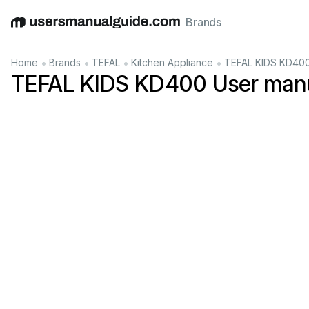
Brands
English
Deutsch
Español
Italiano
Français
•
•
•
•
Home
Brands
TEFAL
Kitchen Appliance
TEFAL KIDS KD400
TEFAL KIDS KD400 User man