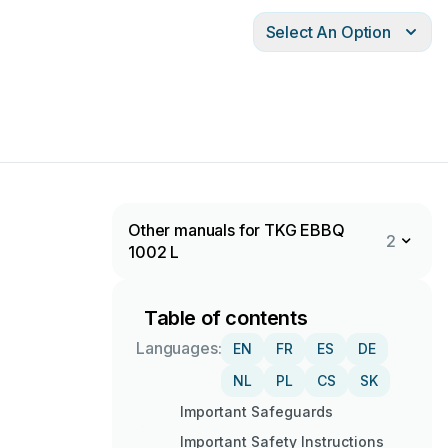
Select An Option
Other manuals for TKG EBBQ
2
1002 L
Table of contents
Languages:
EN
FR
ES
DE
NL
PL
CS
SK
Important Safeguards
Important Safety Instructions