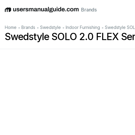
Brands
English
Deutsch
Español
Italiano
Français
•
•
•
•
Home
Brands
Swedstyle
Indoor Furnishing
Swedstyle SOL
Swedstyle SOLO 2.0 FLEX Ser