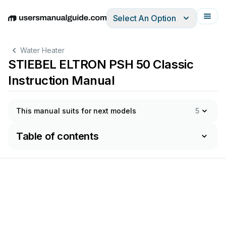
Select An Option
English
Deutsch
Español
Italiano
Français
Water Heater
STIEBEL ELTRON PSH 50 Classic
Instruction Manual
This manual suits for next models
5
Table of contents