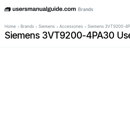
Brands
English
Deutsch
Español
Italiano
Français
•
•
•
•
Home
Brands
Siemens
Accessories
Siemens 3VT9200-4P
Siemens 3VT9200-4PA30 Use
lavuzu