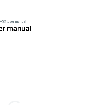
A30 User manual
r manual
эксплуатации
Français