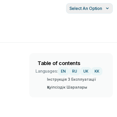
Select An Option
Table of contents
Languages:
EN
RU
UK
KK
Інструкція З Експлуатації
Қауіпсіздік Шаралары