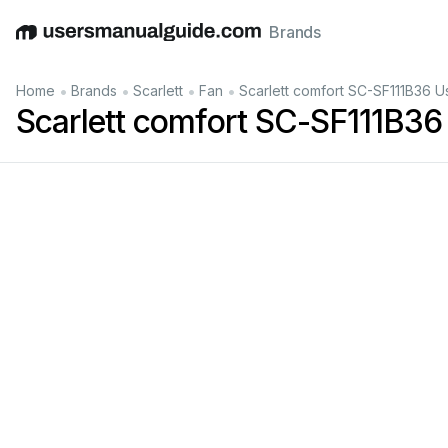
Brands
English
Deutsch
Español
Italiano
Français
•
•
•
•
Home
Brands
Scarlett
Fan
Scarlett comfort SC-SF111B36 U
Scarlett comfort SC-SF111B36
НҰ
НАПОЛЬНЫЙ ВЕНТИЛ