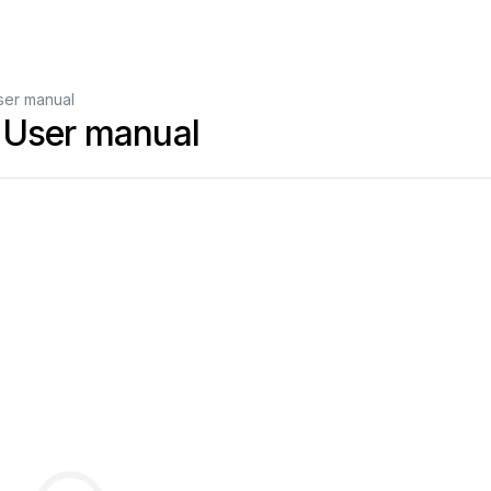
ser manual
 User manual
СҚА
УЛЫҚ
...............................................................................
3
ЯТОР