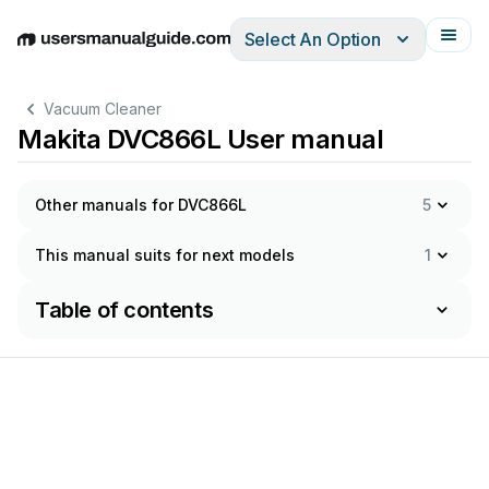
Select An Option
English
Deutsch
Español
Italiano
Français
Vacuum Cleaner
Makita DVC866L User manual
Other manuals for DVC866L
5
This manual suits for next models
1
Table of contents