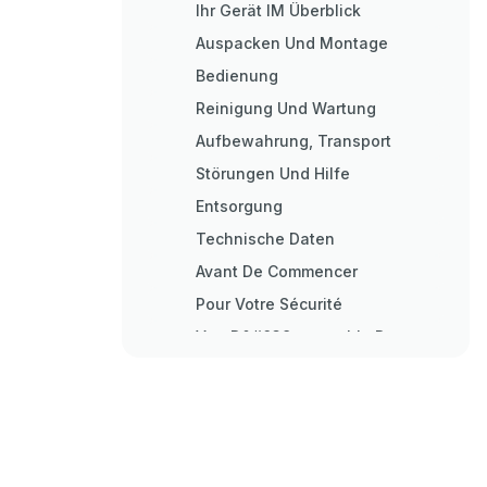
Ihr Gerät IM Überblick
Auspacken Und Montage
Bedienung
Reinigung Und Wartung
Aufbewahrung, Transport
Störungen Und Hilfe
Entsorgung
Technische Daten
Avant De Commencer
Pour Votre Sécurité
Vue D&#039;ensemble De
L&#039;appareil
Déballage Et Montage
Utilisation
Nettoyage Et Maintenance