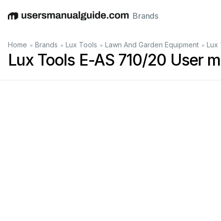
Brands
English
Deutsch
Español
Italiano
Français
•
•
•
•
Home
Brands
Lux Tools
Lawn And Garden Equipment
Lux 
Lux Tools E-AS 710/20 User m