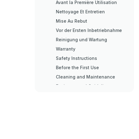
Avant la Première Utilisation
Nettoyage Et Entretien
Mise Au Rebut
Vor der Ersten Inbetriebnahme
Reinigung und Wartung
Warranty
Safety Instructions
Before the First Use
Cleaning and Maintenance
Environmental Guidelines
Instrucciones de Seguridad
Antes del Primer Uso
Limpieza y Mantenimiento
Garanzia
Indicazioni DI Sicurezza