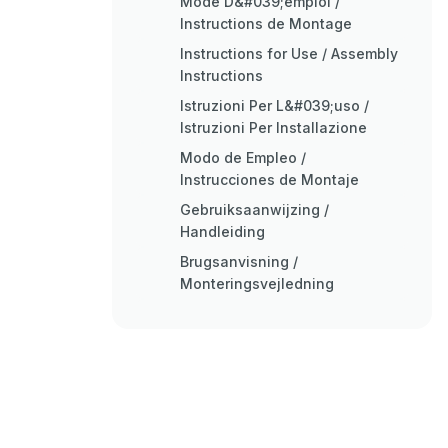
Mode D&#039;emploi /
Instructions de Montage
Instructions for Use / Assembly
Instructions
Istruzioni Per L&#039;uso /
Istruzioni Per Installazione
Modo de Empleo /
Instrucciones de Montaje
Gebruiksaanwijzing /
Handleiding
Brugsanvisning /
Monteringsvejledning
Instruções para Uso / Manual
de Instalación
Instrukcja Obsługi / Instrukcja
Montażu
CS Návod K Použití / Montážní
Návod