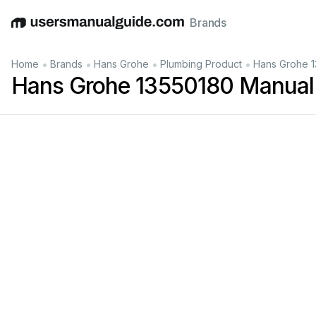
Brands
English
Deutsch
Español
Italiano
Français
•
•
•
•
Home
Brands
Hans Grohe
Plumbing Product
Hans Grohe 
Hans Grohe 13550180 Manual