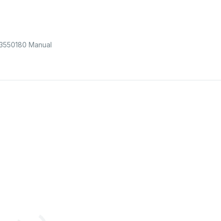
13550180 Manual
2
3
4
5
6
7
8
9
10