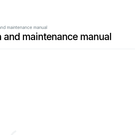
 and maintenance manual
on and maintenance manual
«
-
»
оборудование
вы
можете
в
компании
АНД
Системс
https://andpro.ru
info@andpro.ru
AND-PDF
.
используйте
промокод
и
получите
скидку