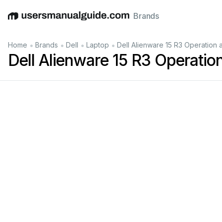
Brands
English
Deutsch
Español
Italiano
Français
•
•
•
•
Home
Brands
Dell
Laptop
Dell Alienware 15 R3 Operation
Dell Alienware 15 R3 Operati