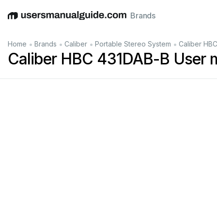
Brands
English
Deutsch
Español
Italiano
Français
•
•
•
•
Home
Brands
Caliber
Portable Stereo System
Caliber HB
Caliber HBC 431DAB-B User 