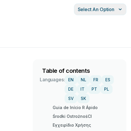
Select An Option
Table of contents
Languages:
EN
NL
FR
ES
DE
IT
PT
PL
SV
SK
Guia de Início R Ápido
Środki OstrożnośCI
Εγχειρίδιο Χρήσης