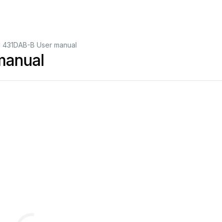
C 431DAB-B User manual
manual