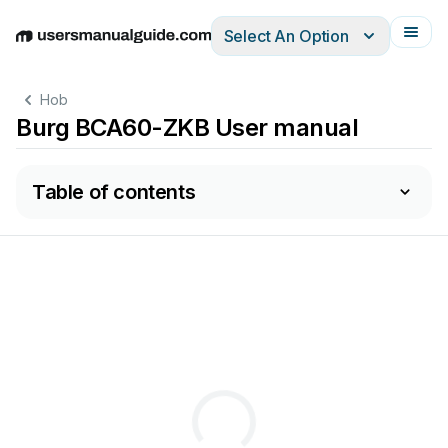
Select An Option
English
Deutsch
Español
Italiano
Français
Hob
Burg BCA60-ZKB User manual
Table of contents