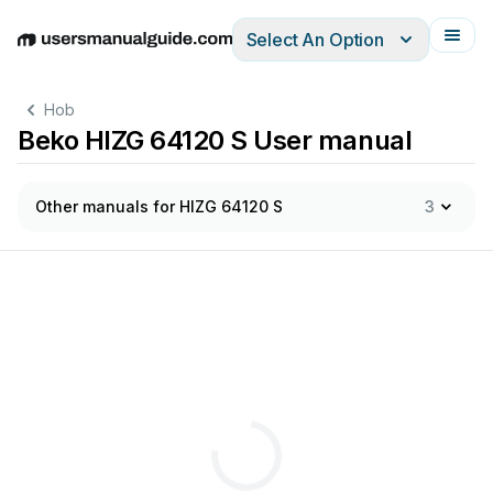
Select An Option
English
Deutsch
Español
Italiano
Français
Hob
Beko HIZG 64120 S User manual
Other manuals for HIZG 64120 S
3