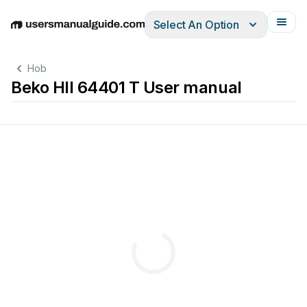
Select An Option
English
Deutsch
Español
Italiano
Français
Hob
Beko HII 64401 T User manual