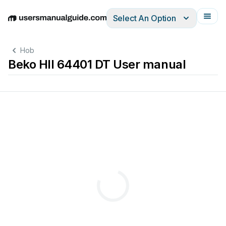
Select An Option
English
Deutsch
Español
Italiano
Français
Hob
Beko HII 64401 DT User manual