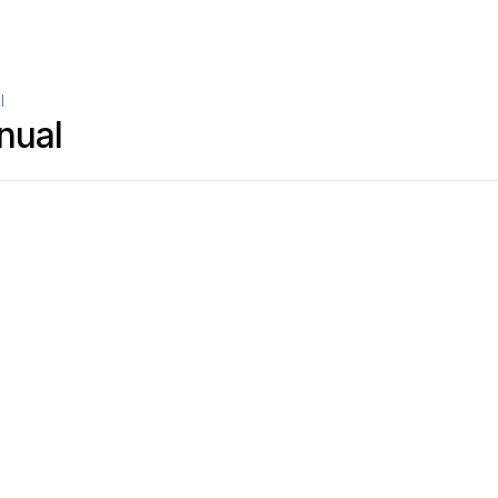
l
nual