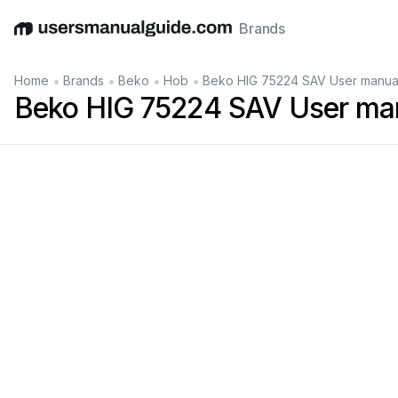
Brands
English
Deutsch
Español
Italiano
Français
•
•
•
•
Home
Brands
Beko
Hob
Beko HIG 75224 SAV User manua
Beko HIG 75224 SAV User ma